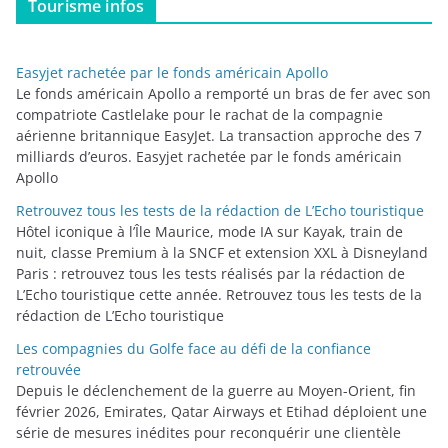
Tourisme infos
é
g
o
Easyjet rachetée par le fonds américain Apollo
r
Le fonds américain Apollo a remporté un bras de fer avec son
i
compatriote Castlelake pour le rachat de la compagnie
aérienne britannique EasyJet. La transaction approche des 7
e
milliards d’euros. Easyjet rachetée par le fonds américain
s
Apollo
Retrouvez tous les tests de la rédaction de L’Echo touristique
Hôtel iconique à l’Île Maurice, mode IA sur Kayak, train de
nuit, classe Premium à la SNCF et extension XXL à Disneyland
Paris : retrouvez tous les tests réalisés par la rédaction de
L’Echo touristique cette année. Retrouvez tous les tests de la
rédaction de L’Echo touristique
Les compagnies du Golfe face au défi de la confiance
retrouvée
Depuis le déclenchement de la guerre au Moyen-Orient, fin
février 2026, Emirates, Qatar Airways et Etihad déploient une
série de mesures inédites pour reconquérir une clientèle