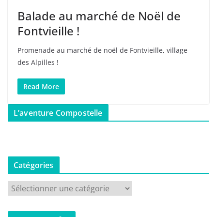
Balade au marché de Noël de
Fontvieille !
Promenade au marché de noël de Fontvieille, village
des Alpilles !
Read More
L’aventure Compostelle
Catégories
C
a
t