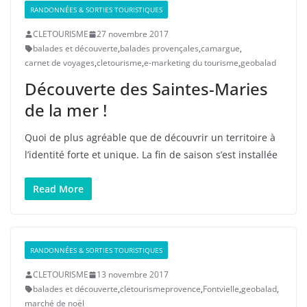
RANDONNÉES & SORTIES TOURISTIQUES
CLETOURISME
27 novembre 2017
balades et découverte
,
balades provençales
,
camargue
,
carnet de voyages
,
cletourisme
,
e-marketing du tourisme
,
geobalad
Découverte des Saintes-Maries
de la mer !
Quoi de plus agréable que de découvrir un territoire à
l’identité forte et unique. La fin de saison s’est installée
Read More
RANDONNÉES & SORTIES TOURISTIQUES
CLETOURISME
13 novembre 2017
balades et découverte
,
cletourismeprovence
,
Fontvielle
,
geobalad
,
marché de noël