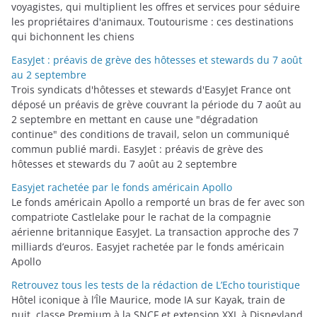
voyagistes, qui multiplient les offres et services pour séduire
e
les propriétaires d'animaux. Toutourisme : ces destinations
s
qui bichonnent les chiens
EasyJet : préavis de grève des hôtesses et stewards du 7 août
au 2 septembre
Trois syndicats d'hôtesses et stewards d'EasyJet France ont
déposé un préavis de grève couvrant la période du 7 août au
2 septembre en mettant en cause une "dégradation
continue" des conditions de travail, selon un communiqué
commun publié mardi. EasyJet : préavis de grève des
hôtesses et stewards du 7 août au 2 septembre
Easyjet rachetée par le fonds américain Apollo
Le fonds américain Apollo a remporté un bras de fer avec son
compatriote Castlelake pour le rachat de la compagnie
aérienne britannique EasyJet. La transaction approche des 7
milliards d’euros. Easyjet rachetée par le fonds américain
Apollo
Retrouvez tous les tests de la rédaction de L’Echo touristique
Hôtel iconique à l’Île Maurice, mode IA sur Kayak, train de
nuit, classe Premium à la SNCF et extension XXL à Disneyland