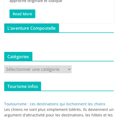
approche originale et ludique
Read More
L’aventure Compostelle
Catégories
C
a
t
Tourisme infos
é
g
o
Toutourisme : ces destinations qui bichonnent les chiens
r
Les chiens ne sont plus simplement tolérés. Ils deviennent un
i
argument d'attractivité pour les destinations, les hôtels et les