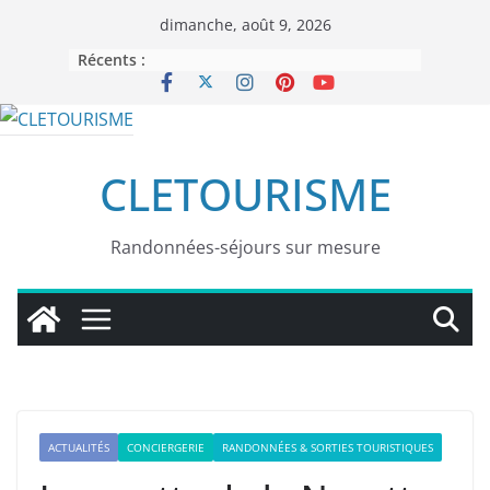
Passer
dimanche, août 9, 2026
au
Récents :
contenu
CLETOURISME
Randonnées-séjours sur mesure
ACTUALITÉS
CONCIERGERIE
RANDONNÉES & SORTIES TOURISTIQUES