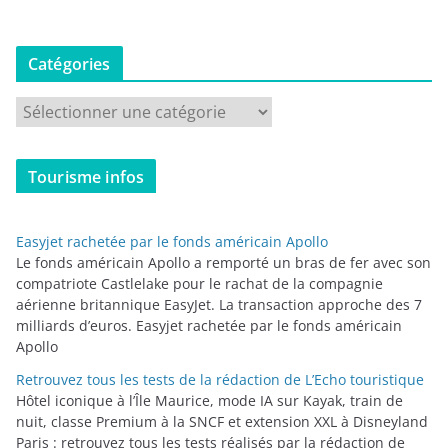
Catégories
C
a
t
Tourisme infos
é
g
o
Easyjet rachetée par le fonds américain Apollo
r
Le fonds américain Apollo a remporté un bras de fer avec son
i
compatriote Castlelake pour le rachat de la compagnie
aérienne britannique EasyJet. La transaction approche des 7
e
milliards d’euros. Easyjet rachetée par le fonds américain
s
Apollo
Retrouvez tous les tests de la rédaction de L’Echo touristique
Hôtel iconique à l’Île Maurice, mode IA sur Kayak, train de
nuit, classe Premium à la SNCF et extension XXL à Disneyland
Paris : retrouvez tous les tests réalisés par la rédaction de