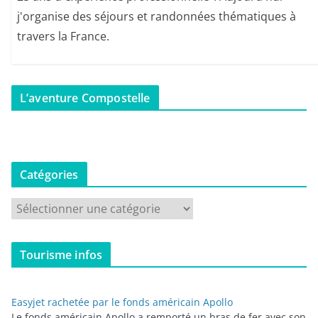
j'organise des séjours et randonnées thématiques à
travers la France.
L’aventure Compostelle
Catégories
C
a
t
Tourisme infos
é
g
o
Easyjet rachetée par le fonds américain Apollo
r
Le fonds américain Apollo a remporté un bras de fer avec son