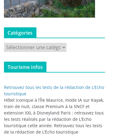
Catégories
C
a
t
Tourisme infos
é
g
o
Retrouvez tous les tests de la rédaction de L’Echo
r
touristique
i
Hôtel iconique à l’Île Maurice, mode IA sur Kayak,
train de nuit, classe Premium à la SNCF et
e
extension XXL à Disneyland Paris : retrouvez tous
s
les tests réalisés par la rédaction de L’Echo
touristique cette année. Retrouvez tous les tests
de la rédaction de L’Echo touristique