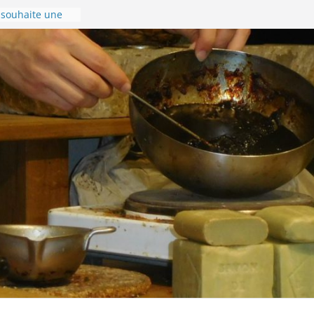
souhaite une
nnée 2024 !
r gérer son
!
se en images !
ompostelle –
donnée du 8 au
ur la Via
l’accueil de
onnière de