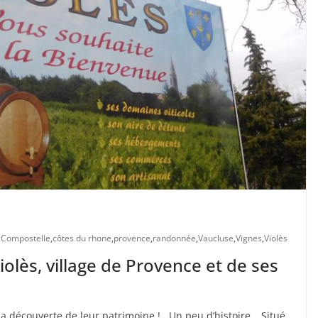
 Compostelle
,
côtes du rhone
,
provence
,
randonnée
,
Vaucluse
,
Vignes
,
Violès
lès, village de Provence et de ses
a découverte de leur patrimoine ! Un peu d’histoire… Situé