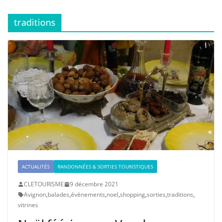
traditions
ACTUALITÉS
RANDONNÉES & SORTIES TOURISTIQUES
CLETOURISME
9 décembre 2021
Avignon
,
balades
,
évènements
,
noel
,
shopping
,
sorties
,
traditions
,
vitrines