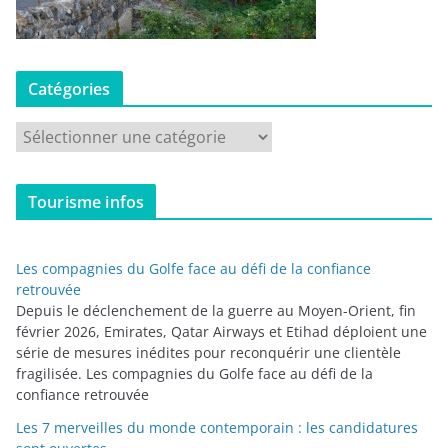
Catégories
C
a
t
Tourisme infos
é
g
o
Les compagnies du Golfe face au défi de la confiance
r
retrouvée
i
Depuis le déclenchement de la guerre au Moyen-Orient, fin
février 2026, Emirates, Qatar Airways et Etihad déploient une
e
série de mesures inédites pour reconquérir une clientèle
s
fragilisée. Les compagnies du Golfe face au défi de la
confiance retrouvée
Les 7 merveilles du monde contemporain : les candidatures