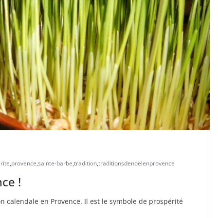
rite
,
provence
,
sainte-barbe
,
tradition
,
traditionsdenoëlenprovence
ce !
on calendale en Provence. Il est le symbole de prospérité