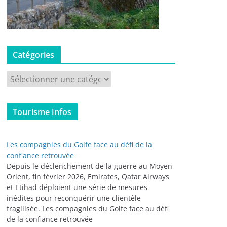
Catégories
C
a
t
Tourisme infos
é
g
o
Les compagnies du Golfe face au défi de la
r
confiance retrouvée
i
Depuis le déclenchement de la guerre au Moyen-
Orient, fin février 2026, Emirates, Qatar Airways
e
et Etihad déploient une série de mesures
s
inédites pour reconquérir une clientèle
fragilisée. Les compagnies du Golfe face au défi
de la confiance retrouvée