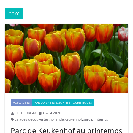
parc
ACTUALITÉS
RANDONNÉES & SORTIES TOURISTIQUES
CLETOURISME
3 avril 2020
balades
,
découvertes
,
hollande
,
keukenhof
,
parc
,
printemps
Parc de Keukenhof au printemps