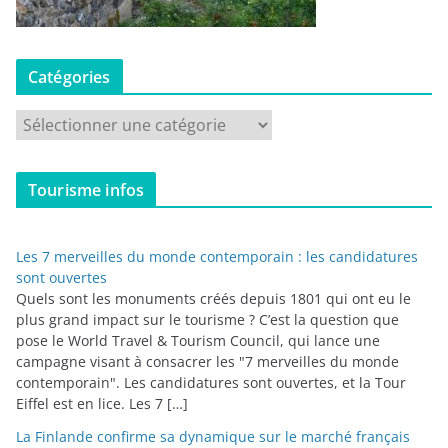
Catégories
C
a
t
Tourisme infos
é
g
o
Les 7 merveilles du monde contemporain : les candidatures
r
sont ouvertes
i
Quels sont les monuments créés depuis 1801 qui ont eu le
plus grand impact sur le tourisme ? C’est la question que
e
pose le World Travel & Tourism Council, qui lance une
s
campagne visant à consacrer les "7 merveilles du monde
contemporain". Les candidatures sont ouvertes, et la Tour
Eiffel est en lice. Les 7 […]
La Finlande confirme sa dynamique sur le marché français