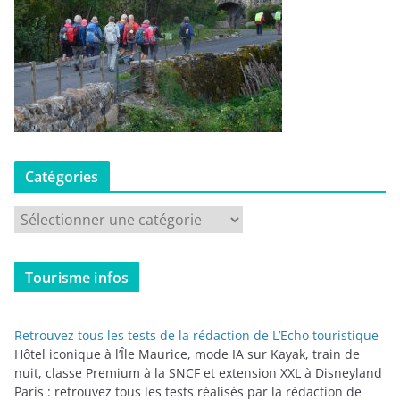
Catégories
C
a
t
Tourisme infos
é
g
o
Retrouvez tous les tests de la rédaction de L’Echo touristique
r
Hôtel iconique à l’Île Maurice, mode IA sur Kayak, train de
i
nuit, classe Premium à la SNCF et extension XXL à Disneyland
Paris : retrouvez tous les tests réalisés par la rédaction de
e