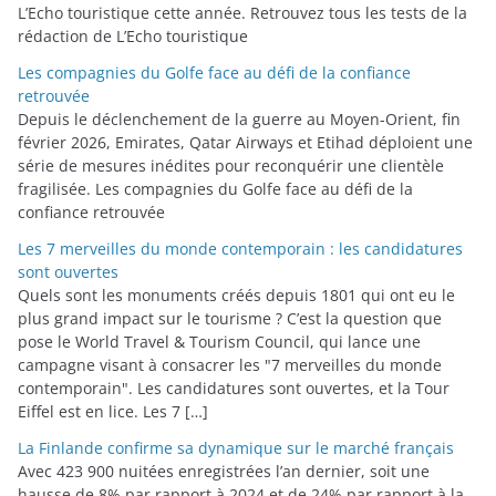
L’Echo touristique cette année. Retrouvez tous les tests de la
s
rédaction de L’Echo touristique
Les compagnies du Golfe face au défi de la confiance
retrouvée
Depuis le déclenchement de la guerre au Moyen-Orient, fin
février 2026, Emirates, Qatar Airways et Etihad déploient une
série de mesures inédites pour reconquérir une clientèle
fragilisée. Les compagnies du Golfe face au défi de la
confiance retrouvée
Les 7 merveilles du monde contemporain : les candidatures
sont ouvertes
Quels sont les monuments créés depuis 1801 qui ont eu le
plus grand impact sur le tourisme ? C’est la question que
pose le World Travel & Tourism Council, qui lance une
campagne visant à consacrer les "7 merveilles du monde
contemporain". Les candidatures sont ouvertes, et la Tour
Eiffel est en lice. Les 7 […]
La Finlande confirme sa dynamique sur le marché français
Avec 423 900 nuitées enregistrées l’an dernier, soit une
hausse de 8% par rapport à 2024 et de 24% par rapport à la