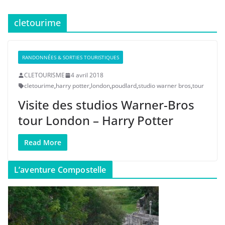
cletourime
RANDONNÉES & SORTIES TOURISTIQUES
CLETOURISME
4 avril 2018
cletourime
,
harry potter
,
london
,
poudlard
,
studio warner bros
,
tour
Visite des studios Warner-Bros
tour London – Harry Potter
Read More
L’aventure Compostelle