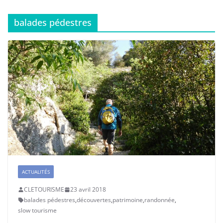
balades pédestres
ACTUALITÉS
CLETOURISME
23 avril 2018
balades pédestres
,
découvertes
,
patrimoine
,
randonnée
,
slow tourisme