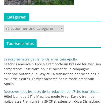
Catégories
C
a
t
Tourisme infos
é
g
o
Easyjet rachetée par le fonds américain Apollo
r
Le fonds américain Apollo a remporté un bras de fer avec son
i
compatriote Castlelake pour le rachat de la compagnie
aérienne britannique EasyJet. La transaction approche des 7
e
milliards d’euros. Easyjet rachetée par le fonds américain
s
Apollo
Retrouvez tous les tests de la rédaction de L’Echo touristique
Hôtel iconique à l’Île Maurice, mode IA sur Kayak, train de
nuit, classe Premium à la SNCF et extension XXL à Disneyland