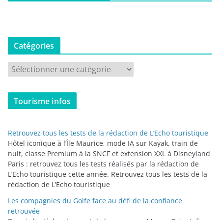
Catégories
C
a
t
Tourisme infos
é
g
o
Retrouvez tous les tests de la rédaction de L’Echo touristique
r
Hôtel iconique à l’Île Maurice, mode IA sur Kayak, train de
i
nuit, classe Premium à la SNCF et extension XXL à Disneyland
Paris : retrouvez tous les tests réalisés par la rédaction de
e
L’Echo touristique cette année. Retrouvez tous les tests de la
s
rédaction de L’Echo touristique
Les compagnies du Golfe face au défi de la confiance
retrouvée