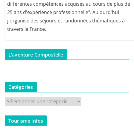
différentes compétences acquises au cours de plus de
25 ans d'expérience professionnelle". Aujourd'hui
j'organise des séjours et randonnées thématiques à
travers la France.
L’aventure Compostelle
Catégories
C
a
t
Tourisme infos
é
g