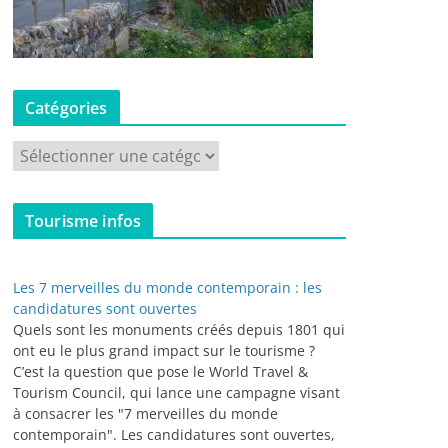
Catégories
C
a
t
Tourisme infos
é
g
o
Les 7 merveilles du monde contemporain : les
r
candidatures sont ouvertes
i
Quels sont les monuments créés depuis 1801 qui
ont eu le plus grand impact sur le tourisme ?
e
C’est la question que pose le World Travel &
s
Tourism Council, qui lance une campagne visant
à consacrer les "7 merveilles du monde
contemporain". Les candidatures sont ouvertes,