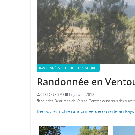
RANDONNÉES & SORTIES TOURISTIQUES
Randonnée en Ventou
CLETOURISME
17 janvier 2018
balades
,
Beaumes de Venise
,
Comtat Venaissin
,
découver
Découvrez notre randonnée-découverte au Pays 