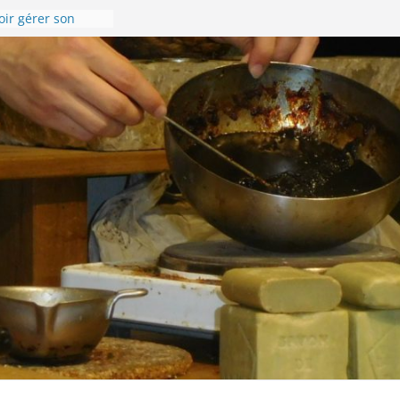
s souhaite une
 année 2024 !
oir gérer son
l !
nise en images !
Compostelle –
andonnée du 8 au
 sur la Via
 l’accueil de
sonnière de