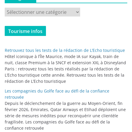
C
a
t
Tourisme infos
é
g
o
Retrouvez tous les tests de la rédaction de L’Echo touristique
r
Hôtel iconique à l’Île Maurice, mode IA sur Kayak, train de
i
nuit, classe Premium à la SNCF et extension XXL à Disneyland
Paris : retrouvez tous les tests réalisés par la rédaction de
e
L’Echo touristique cette année. Retrouvez tous les tests de la
s
rédaction de L’Echo touristique
Les compagnies du Golfe face au défi de la confiance
retrouvée
Depuis le déclenchement de la guerre au Moyen-Orient, fin
février 2026, Emirates, Qatar Airways et Etihad déploient une
série de mesures inédites pour reconquérir une clientèle
fragilisée. Les compagnies du Golfe face au défi de la
confiance retrouvée