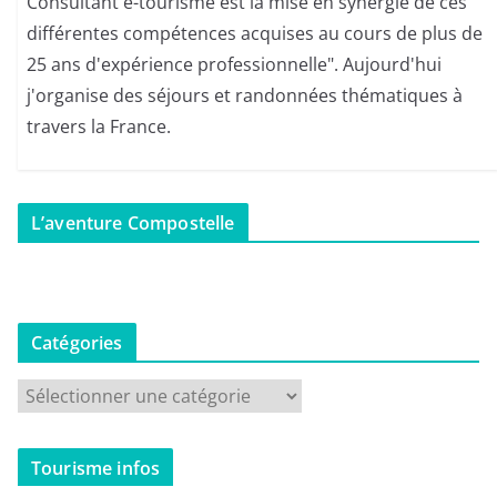
Consultant e-tourisme est la mise en synergie de ces
différentes compétences acquises au cours de plus de
25 ans d'expérience professionnelle". Aujourd'hui
j'organise des séjours et randonnées thématiques à
travers la France.
L’aventure Compostelle
Catégories
C
a
t
Tourisme infos
é