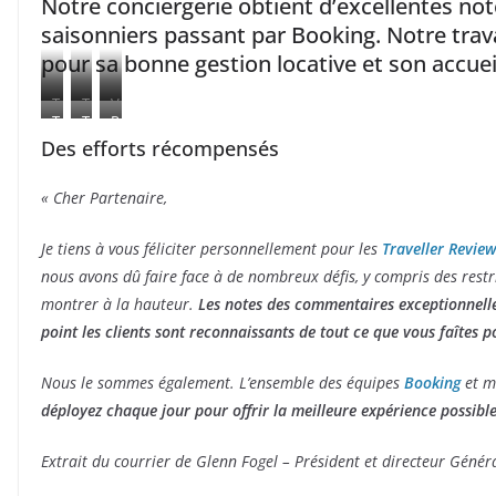
Notre conciergerie obtient d’excellentes not
saisonniers passant par Booking. Notre tra
pour sa bonne gestion locative et son accuei
T
T
V
T
T
P
2
r
i
Des efforts récompensés
3
r
o
O
a
l
A
a
n
r
v
l
« Cher Partenaire,
v
v
t
a
e
e
i
e
d
n
l
d
Je tiens à vous féliciter personnellement pour les
Traveller Revie
g
l
’
g
l
’
n
l
A
nous avons dû faire face à de nombreux défis, y compris des rest
e
e
O
o
e
v
montrer à la hauteur.
Les notes des commentaires exceptionnell
r
r
n
r
i
point les clients sont reconnaissants de tout ce que vous faîtes p
R
a
R
g
e
n
e
n
Nous le sommes également. L’ensemble des équipes
Booking
et m
v
g
v
o
i
e
déployez chaque jour pour offrir la meilleure expérience possibl
i
n
e
e
w
Extrait du courrier de Glenn Fogel – Président et directeur Génér
w
A