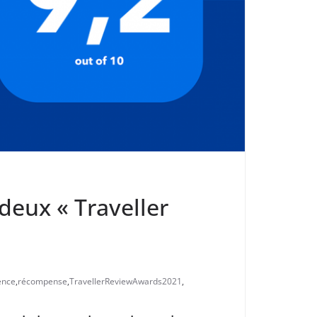
deux « Traveller
ence
,
récompense
,
TravellerReviewAwards2021
,