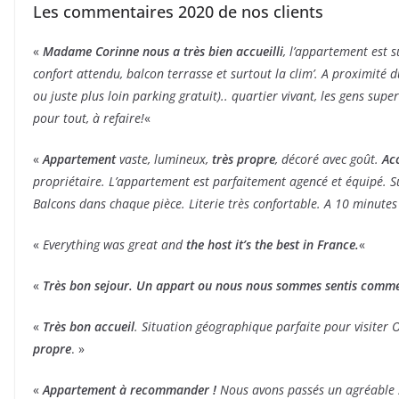
A
Les commentaires 2020 de nos clients
w
w
a
a
«
Madame Corinne nous a très bien accueilli
, l’appartement est s
r
r
confort attendu, balcon terrasse et surtout la clim’. A proximité 
d
d
s
ou juste plus loin parking gratuit).. quartier vivant, les gens super
s
2
pour tout, à refaire!
«
2
0
0
2
«
Appartement
vaste, lumineux,
très propre
, décoré avec goût.
Acc
2
1
propriétaire. L’appartement est parfaitement agencé et équipé. Su
1
–
Balcons dans chaque pièce. Literie très confortable. A 10 minutes
–
T
T
2
«
Everything was great and
the host it’s the best in France.
«
3
O
A
r
«
Très bon sejour. Un appart ou nous nous sommes sentis comme
v
a
i
n
«
Très bon accueil
. Situation géographique parfaite pour visiter
g
g
propre
. »
n
e
o
«
Appartement à recommander !
Nous avons passés un agréable 
n