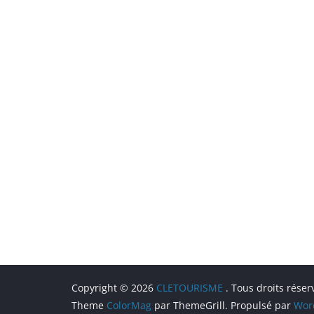
Copyright © 2026
CLETOURISME
. Tous droits réser
Theme
ColorMag
par ThemeGrill. Propulsé par
Wor