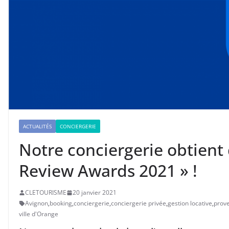
ACTUALITÉS
CONCIERGERIE
Notre conciergerie obtient 
Review Awards 2021 » !
CLETOURISME
20 janvier 2021
Avignon
,
booking
,
conciergerie
,
conciergerie privée
,
gestion locative
,
prov
ville d'Orange